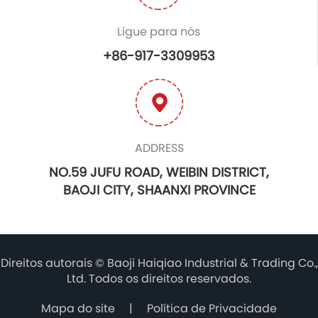
Ligue para nós
+86-917-3309953
ADDRESS
NO.59 JUFU ROAD, WEIBIN DISTRICT,
BAOJI CITY, SHAANXI PROVINCE
Direitos autorais ©
Baoji Haiqiao Industrial & Trading Co.,
Ltd.
Todos os direitos reservados.
Mapa do site
|
Política de Privacidade