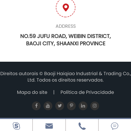
ADDRESS
NO.59 JUFU ROAD, WEIBIN DISTRICT,
BAOJI CITY, SHAANXI PROVINCE
Direitos autorais ©
Baoji Haiqiao Industrial & Trading Co.,
Ltd.
Todos os direitos reservados.
Mapa do site
|
Política de Privacidade



