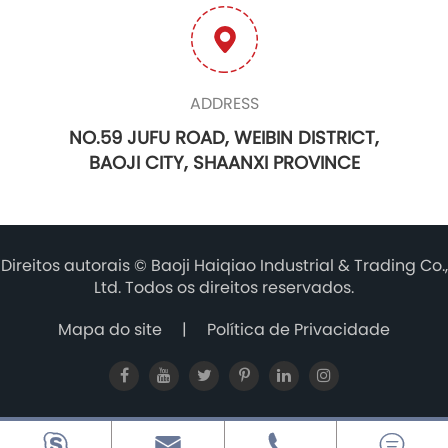
ADDRESS
NO.59 JUFU ROAD, WEIBIN DISTRICT,
BAOJI CITY, SHAANXI PROVINCE
Direitos autorais ©
Baoji Haiqiao Industrial & Trading Co.,
Ltd.
Todos os direitos reservados.
Mapa do site
|
Política de Privacidade



